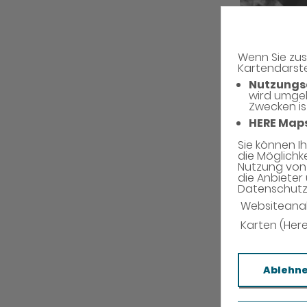
Wenn Sie zus
Kartendarste
Nutzungs
wird umge
Zwecken is
HERE Map
Sie können I
die Möglichk
Nutzung von 
die Anbieter 
Datenschutzh
Websiteana
Karten (Her
Ablehn
DAS SIND