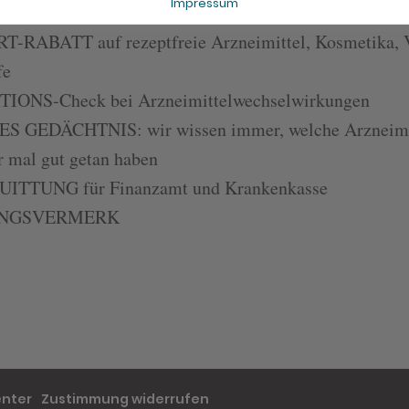
Impressum
T-RABATT auf rezeptfreie Arzneimittel, Kosmetika, 
fe
IONS-Check bei Arzneimittelwechselwirkungen
S GEDÄCHTNIS: wir wissen immer, welche Arzneimit
r mal gut getan haben
ITTUNG für Finanzamt und Krankenkasse
UNGSVERMERK
enter
Zustimmung widerrufen