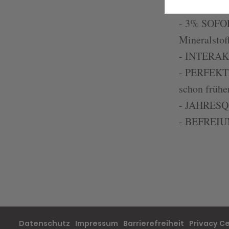
- 3% SOFOR
Mineralstof
- INTERAKT
- PERFEKTE
schon frühe
- JAHRESQU
- BEFREI
Datenschutz
Impressum
Barrierefreiheit
Privacy C