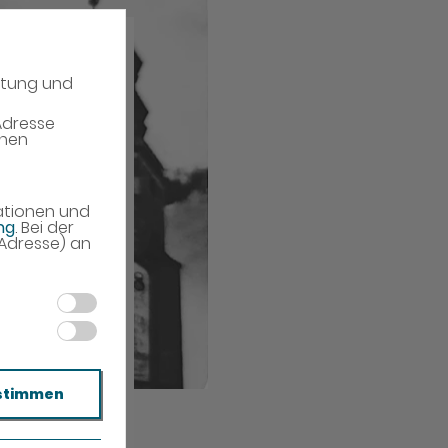
atung und
Adresse
enen
mationen und
ng
. Bei der
-Adresse) an
stimmen
ARTE: