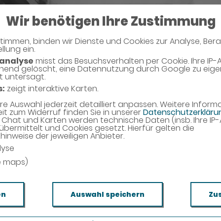
Wir benötigen Ihre Zustimmung
timmen, binden wir Dienste und Cookies zur Analyse, Ber
llung ein.
analyse
misst das Besuchsverhalten per Cookie. Ihre IP-
hend gelöscht, eine Datennutzung durch Google zu eig
t untersagt.
s:
zeigt interaktive Karten.
hre Auswahl jederzeit detailliert anpassen. Weitere Infor
eit zum Widerruf finden Sie in unserer
Datenschutzerkläru
Chat und Karten werden technische Daten (insb. Ihre IP
übermittelt und Cookies gesetzt. Hierfür gelten die
inweise der jeweiligen Anbieter.
lyse
e maps)
en
Auswahl speichern
Zu
 DIE VORTEILE IHRER PERSÖNLICHEN KUNDENK