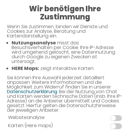
Wir benötigen Ihre
Zustimmung
Wenn Sie zustimmen, binden wir Dienste und
Über uns
Cookies zur Analyse, Beratung und
Kartendarstellung ein.
Nutzungsanalyse
misst das
Wir heißen Sie in Ihrer Stadt-Apotheke herzlich
Besuchsverhalten per Cookie. Ihre IP-Adresse
willkommen!
wird umgehend gelöscht, eine Datennutzung
durch Google zu eigenen Zwecken ist
untersagt.
HERE Maps:
zeigt interaktive Karten.
Sie können Ihre Auswahl jederzeit detailliert
anpassen. Weitere Informationen und die
Möglichkeit zum Widerruf finden Sie in unserer
Datenschutzerklärung
. Bei der Nutzung von Chat
und Karten werden technische Daten (insb. Ihre IP-
Adresse) an die Anbieter übermittelt und Cookies
gesetzt. Hierfür gelten die Datenschutzhinweise
der jeweiligen Anbieter.
Websiteanalyse
Karten (Here maps)